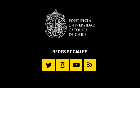
REDES SOCIALES
DEPARTAMENTO
Historia
Reseña Directores
Misión y Visión
Mensaje del Director
DITL en cifras – 2025
Memoria DITL
Cuerpo Académico