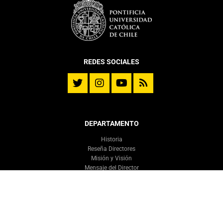
REDES SOCIALES
DEPARTAMENTO
Historia
Reseña Directores
Misión y Visión
Mensaje del Director
DITL en cifras – 2025
Memoria DITL
Cuerpo Académico
Cuerpo Docente
Equipo DITL