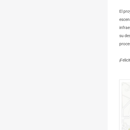
jjkdj
El pr
escen
infra
su de
proce
jsjsjs
¡Feli
sksjks