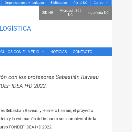
Organizaciones vinculadas
Bibliotecas
Portal UC
Correo
Microsoft 365
SIDING
Ingeniería UC
UC
LOGÍSTICA
O SE ADJUDICAN
NCULOS CON EL MEDIO
NOTICIAS
CONTACTO
ción con los profesores Sebastián Raveau
NDEF IDEA I+D 2022.
res Sebastián Raveau y Homero Larrain, el proyecto
leta y la estimación del impacto socioambiental de la
oncurso FONDEF IDEA I+D 2022.