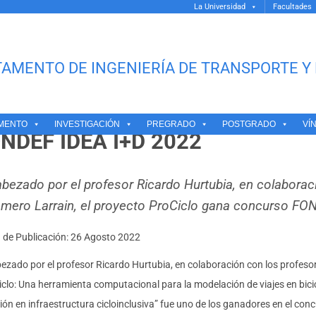
La Universidad
Facultades
 Fondef Idea Id 2022
AMENTO DE INGENIERÍA DE TRANSPORTE Y 
OFESORES DEL DEPARTAMENT
MENTO
INVESTIGACIÓN
PREGRADO
POSTGRADO
VÍ
NDEF IDEA I+D 2022
bezado por el profesor Ricardo Hurtubia, en colabora
mero Larrain, el proyecto ProCiclo gana concurso FO
a de Publicación: 26 Agosto 2022
ezado por el profesor Ricardo Hurtubia, en colaboración con los profeso
iclo: Una herramienta computacional para la modelación de viajes en bicic
sión en infraestructura cicloinclusiva” fue uno de los ganadores en el c