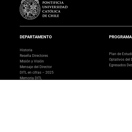
DEPARTAMENTO
PROGRAMA
Historia
Plan de Estud
Reseña Directores
Optativos del
Misión y Visión
Egresados De
Mensaje del Director
DITL en cifras – 2025
Memoria DITL
Cuerpo Académico
Cuerpo Docente
Equipo DITL
Consejo Asesor
Representantes Estudiantiles
Premios Alumnos y Académicos