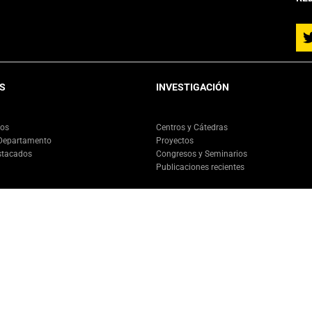
S
INVESTIGACIÓN
ios
Centros y Cátedras
 Departamento
Proyectos
stacados
Congresos y Seminarios
Publicaciones recientes
Departamento de Ingeniería de Transporte y Logística