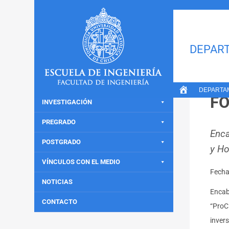
Inicio
»
Transporte Y Logistica
»
Profesores Del Departamento Se Adjudican
DEPART
INICIO
DEPARTAMENTO
PR
DEPARTA
FO
INVESTIGACIÓN
PREGRADO
Enca
POSTGRADO
y Ho
VÍNCULOS CON EL MEDIO
Fech
NOTICIAS
Encab
CONTACTO
“ProC
inver