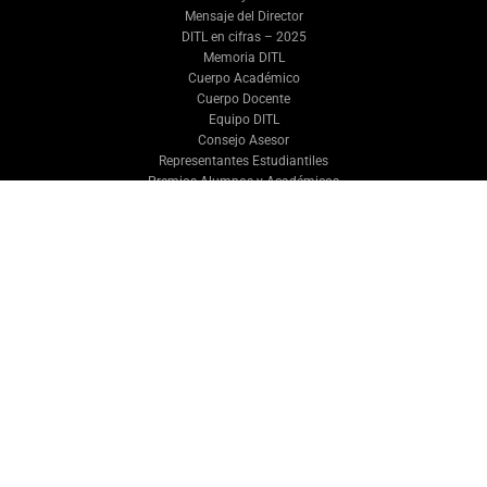
Mensaje del Director
DITL en cifras – 2025
Memoria DITL
Cuerpo Académico
Cuerpo Docente
Equipo DITL
Consejo Asesor
Representantes Estudiantiles
Premios Alumnos y Académicos
PROGRAMAS
Plan de Estudios
Optativos del Departamento
Egresados Destacados
INVESTIGACIÓN
Centros y Cátedras
Proyectos
Congresos y Seminarios