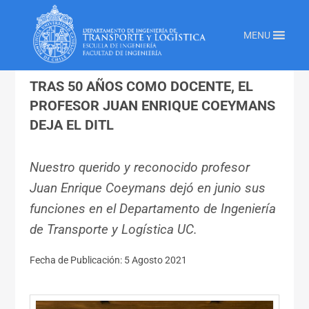
Inicio
»
Transporte Y Logistica
»
Tras 50 Anos Como Docente El Profesor Juan
MENU
Enrique Coeymans Deja El Ditl
TRAS 50 AÑOS COMO DOCENTE, EL
PROFESOR JUAN ENRIQUE COEYMANS
DEJA EL DITL
Nuestro querido y reconocido profesor
Juan Enrique Coeymans dejó en junio sus
funciones en el Departamento de Ingeniería
de Transporte y Logística UC.
Fecha de Publicación: 5 Agosto 2021