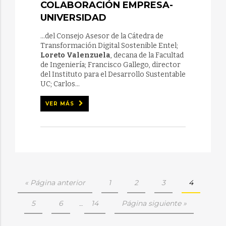
COLABORACIÓN EMPRESA-
UNIVERSIDAD
...del Consejo Asesor de la Cátedra de
Transformación Digital Sostenible Entel;
Loreto Valenzuela
, decana de la Facultad
de Ingeniería; Francisco Gallego, director
del Instituto para el Desarrollo Sustentable
UC; Carlos...
VER MÁS
« Página anterior
1
2
3
4
5
6
14
Página siguiente »
…