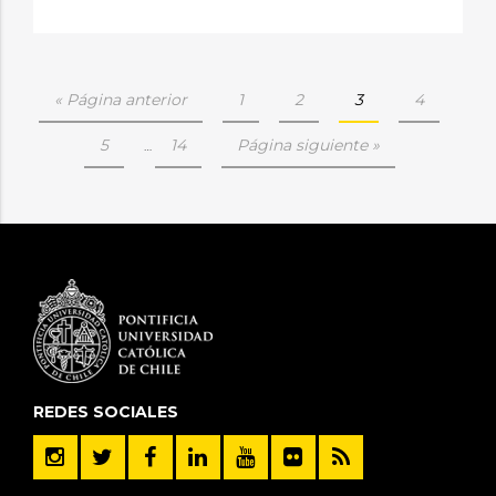
« Página anterior
1
2
3
4
5
14
Página siguiente »
…
REDES SOCIALES