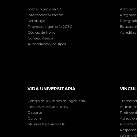
Sobre Ingeniería UC
Admisión
Internacionalización
Pregrado
Retribuye
Postgrad
Proyecto Ingeniería 2030
Educación
Código de Honor
Acreditac
Consejo Asesor
Autoridades y equipos
VIDA UNIVERSITARIA
VINCUL
Centro de Alumnos de Ingeniería
Transfere
Iniciativas estudiantiles
Alumni I
Deporte
Preingeni
Cultura
Atracción 
Mujeres Ingeniería UC
Plataform
Responsab
Oficina d