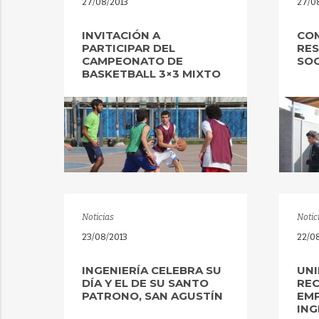
27/08/2013
27/0
INVITACIÓN A
COM
PARTICIPAR DEL
RES
CAMPEONATO DE
SOC
BASKETBALL 3×3 MIXTO
Noticias
Notic
23/08/2013
22/0
INGENIERÍA CELEBRA SU
UNI
DÍA Y EL DE SU SANTO
RE
PATRONO, SAN AGUSTÍN
EMP
ING