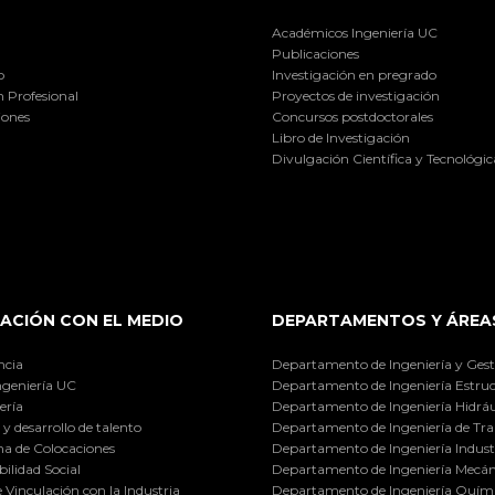
Académicos Ingeniería UC
Publicaciones
o
Investigación en pregrado
 Profesional
Proyectos de investigación
iones
Concursos postdoctorales
Libro de Investigación
Divulgación Científica y Tecnológic
ACIÓN CON EL MEDIO
DEPARTAMENTOS Y ÁREA
ncia
Departamento de Ingeniería y Gest
ngeniería UC
Departamento de Ingeniería Estruc
ería
Departamento de Ingeniería Hidráu
y desarrollo de talento
Departamento de Ingeniería de Tra
a de Colocaciones
Departamento de Ingeniería Industr
ilidad Social
Departamento de Ingeniería Mecán
e Vinculación con la Industria
Departamento de Ingeniería Quími