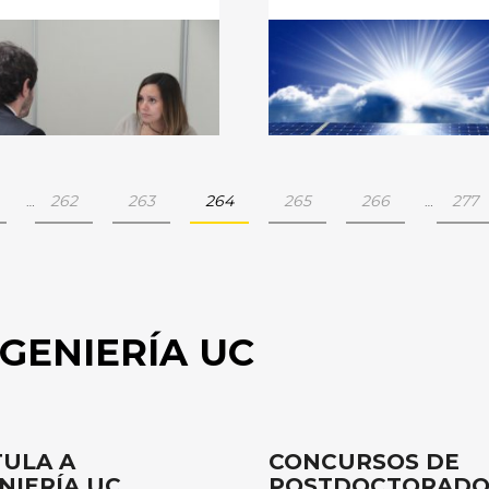
262
263
264
265
266
277
…
…
GENIERÍA UC
ULA A
CONCURSOS DE
NIERÍA UC
POSTDOCTORAD