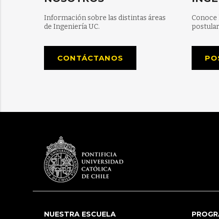
Información sobre las distintas áreas
Conoce 
de Ingeniería UC.
postular
CONTÁCTANOS
PO
NUESTRA ESCUELA
PROGR