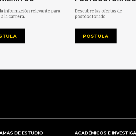
la información relevante para
Descubre las ofertas de
 a la carrera.
postdoctorado
STULA
POSTULA
AMAS DE ESTUDIO
ACADÉMICOS E INVESTIG