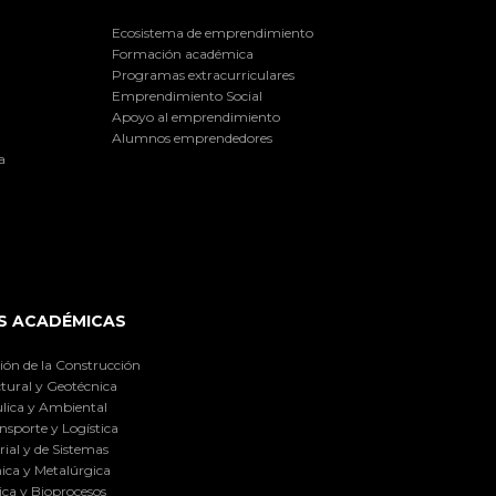
Ecosistema de emprendimiento
Formación académica
Programas extracurriculares
Emprendimiento Social
Apoyo al emprendimiento
Alumnos emprendedores
a
S ACADÉMICAS
ión de la Construcción
tural y Geotécnica
lica y Ambiental
nsporte y Logística
ial y de Sistemas
ica y Metalúrgica
ca y Bioprocesos