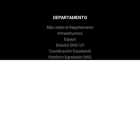
DEPARTAMENTO
Más sobre el Departamento
Infraestructura
Equipo
Director DIGC UC
Coordinación Estudiantil
Histórico Egresados DIGC
PROGRAMAS
INVESTIGACIÓN
Líneas de Investigación
Proyectos
Publicaciones
RIC
Centros de Investigación