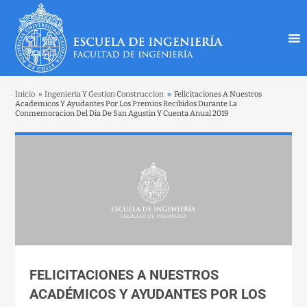
Inicio
»
Ingenieria Y Gestion Construccion
»
Felicitaciones A Nuestros
Academicos Y Ayudantes Por Los Premios Recibidos Durante La
Conmemoracion Del Dia De San Agustin Y Cuenta Anual 2019
FELICITACIONES A NUESTROS
ACADÉMICOS Y AYUDANTES POR LOS