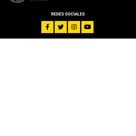
REDES SOCIALES
DEPARTAMENTO
Más sobre el Departamento
Infraestructura
Equipo
Director DIGC UC
Coordinación Estudiantil
Histórico Egresados DIGC
PROGRAMAS
INVESTIGACIÓN