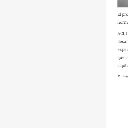
El pr
hormi
ACI, 
desar
exper
que c
capít
Felic