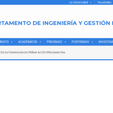
La Universidad
Facultades
TAMENTO DE INGENIERÍA Y GESTIÓN
MENTO
ACADÉMICOS
PREGRADO
POSTGRADO
INVESTIG
 En La Convencion Aci Fellow Aci En Wisconsin Usa