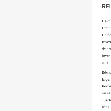
RE
Hern
Direc
Ha de
Inves
de ar
inves
carte
Eduar
Ingen
Recon
en el
cuadr
túnel