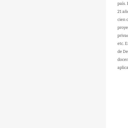
país.
21 añ
cien 
proye
priva
etc. 
de De
docen
aplic