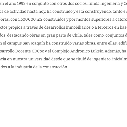
 En el año 1993 en conjunto con otros dos socios, funda Ingeniería y
os de actividad hasta hoy, ha construido y está construyendo, tanto 
obras, con 1.500.000 m2 construidos y por montos superiores a cator
ctos propios a través de desarrollos inmobiliarios o a terceros en ba
dos, destacando obras en gran parte de Chile, tales como: conjuntos de
En el campus San Joaquín ha construido varias obras, entre ellas: edif
sarrollo Docente CDCoc y el Complejo Andronico Luksic. Además, ha 
cia en nuestra universidad desde que se tituló de ingeniero, inicia
ados a la industria de la construcción.