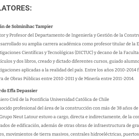
LATORES:
án de Solminihac Tampier
tor y Profesor del Departamento de Ingeniería y Gestión de la Const
sarrollado su amplia carrera académica como profesor titular de la Es
tigaciones Científicas y Tecnológicas (DICTUC) y decano de la Facult
tículos y dos libros, creado y dictado diferentes cursos, guiado alumn
tigaciones aplicadas a la realidad del país. Entre los años 2010-2014
ra de Obras Públicas entre 2010-2011 y de Minería entre 2011-2014.
do Effa Depassier
iero Civil de la Pontificia Universidad Católica de Chile
ocido profesional del área de la construcción con más de 38 años de 
 Grupo Neut Latour estuvo a cargo, directa e indirectamente, de la c
ados de edificación, además de otras obras de infraestructura de g
es, movimientos de tierra masivos, centrales hidroeléctricas, puertos, 