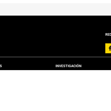
RE
S
INVESTIGACIÓN
Líneas de Investigación
Proyectos
Publicaciones
RIC
Centros de Investigación