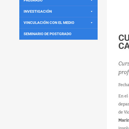
PREGRADO
INVESTIGACIÓN
VINCULACIÓN CON EL MEDIO
SEMINARIO DE POSTGRADO
CU
C
Curs
prof
Fech
En el
depa
de Vi
Mari
invol