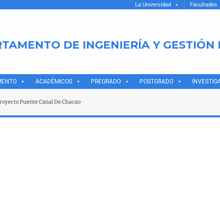
La Universidad
Facultades
TAMENTO DE INGENIERÍA Y GESTIÓN
MENTO
ACADÉMICOS
PREGRADO
POSTGRADO
INVESTIG
Proyecto Puente Canal De Chacao