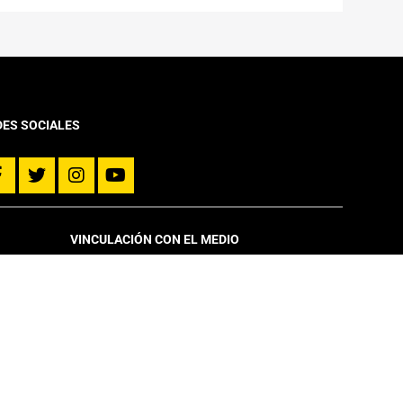
DES SOCIALES
VINCULACIÓN CON EL MEDIO
Noticias
Centros de Investigación
Congresos y Seminarios
DICTUC
Capítulo Estudiantil
Educación Profesional
Eventos