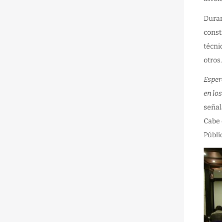
Duran
const
técni
otros
Esper
en lo
señal
Cabe 
Públi