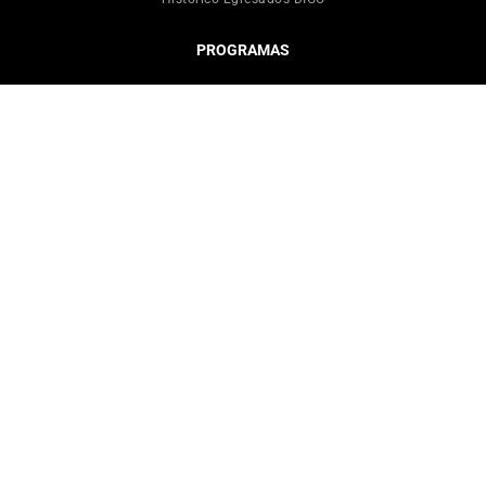
PROGRAMAS
INVESTIGACIÓN
Líneas de Investigación
Proyectos
Publicaciones
RIC
Centros de Investigación
VINCULACIÓN CON EL MEDIO
Noticias
Centros de Investigación
Congresos y Seminarios
DICTUC
Capítulo Estudiantil