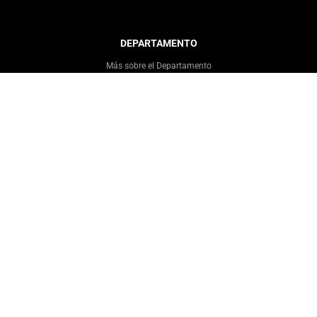
DEPARTAMENTO
Más sobre el Departamento
Infraestructura
Equipo
Director DIGC UC
Coordinación Estudiantil
Histórico Egresados DIGC
PROGRAMAS
INVESTIGACIÓN
Líneas de Investigación
Proyectos
Publicaciones
RIC
Centros de Investigación