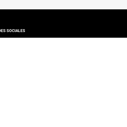
DES SOCIALES
VINCULACIÓN CON EL MEDIO
Noticias
Centros de Investigación
Congresos y Seminarios
DICTUC
Capítulo Estudiantil
Educación Profesional
Eventos