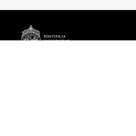
DEPARTAMENTO
PROGRAMA
Más sobre el Departamento
Infraestructura
Equipo
Director DIGC UC
Coordinación Estudiantil
Histórico Egresados DIGC