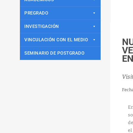
PREGRADO
INVESTIGACIÓN
N
VINCULACIÓN CON EL MEDIO
VE
SEMINARIO DE POSTGRADO
EN
Visi
Fech
En
so
de
el