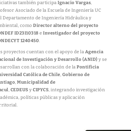
iciativas también participa
Ignacio Vargas
,
ofesor Asociado de la Escuela de Ingeniería UC
l Departamento de Ingeniería Hidráulica y
mbiental, como
Director alterno del proyecto
ONDEF ID23I10318
e
Investigador del proyecto
ONDECYT 1240450
.
s proyectos cuentan con el apoyo de la
Agencia
cional de Investigación y Desarrollo (ANID)
y se
sarrollan con la colaboración de la
Pontificia
iversidad Católica de Chile
,
Gobierno de
antiago
,
Municipalidad de
acul
,
CEDEUS
y
CIPYCS
, integrando investigación
adémica, políticas públicas y aplicación
rritorial.