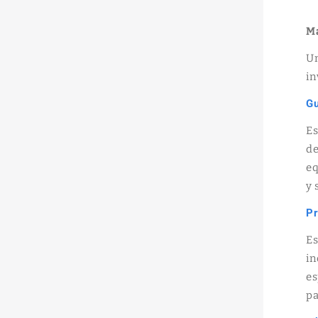
Ma
Un
in
Gu
E
de
eq
y 
Pr
Es
in
es
pa