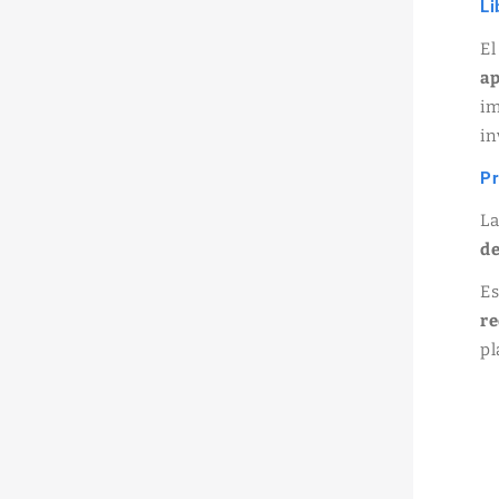
Li
El
ap
im
in
Pr
La
de
Es
re
pl