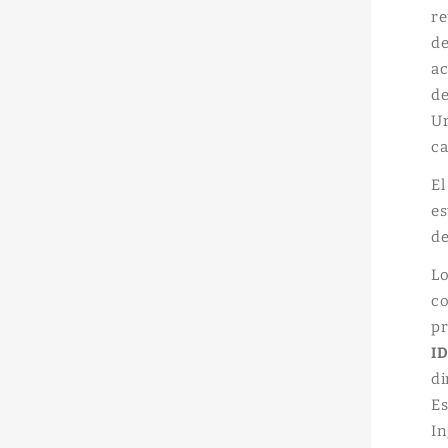
re
de
ac
de
Ur
ca
El
es
de
Lo
co
p
ID
di
Es
In