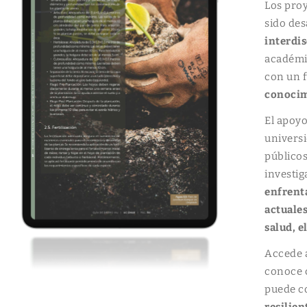
Los proy
sido de
interdis
académic
con un f
conocim
El apoyo
universi
públicos
investig
enfrenta
actuales
salud, e
Accede 
conoce 
puede co