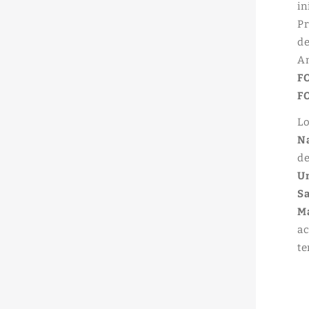
in
Pr
de
A
F
F
Lo
Na
de
Un
S
M
ac
te