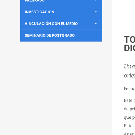
PREGRADO
INVESTIGACIÓN
VINCULACIÓN CON EL MEDIO
SEMINARIO DE POSTGRADO
TO
DI
Una
ori
Fech
Este 
de pr
que p
Esta 
Anani