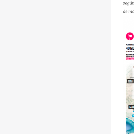
según
de mo