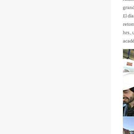
grand
El dí
retom
hrs.,
acad