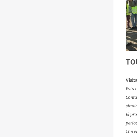
TO
Visit
Esta 
Conta
simila
El pr
perío
Con e